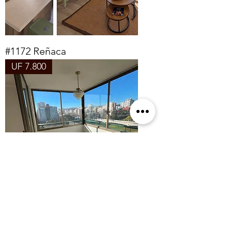
#1172 Reñaca
UF 7.800
#1170 Viña del Mar