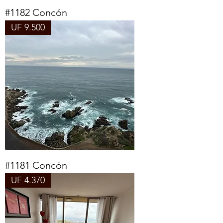
#1182 Concón
UF 9.500
#1181 Concón
UF 4.370