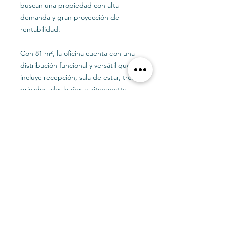
buscan una propiedad con alta
demanda y gran proyección de
rentabilidad.
Con 81 m², la oficina cuenta con una
distribución funcional y versátil que
incluye recepción, sala de estar, tres
privados, dos baños y kitchenette,
ofreciendo espacios cómodos.
Además, incorpora una bodega y un
estacionamiento.
Su privilegiada ubicación,
conectividad y distribución la
convierten en una excelente
oportunidad tanto para uso propio
como para inversión, en una zona con
constante valorización y alta demanda
de oficinas.