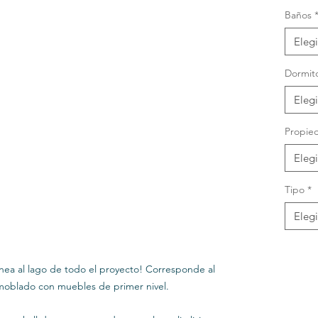
Baños
Elegi
Dormito
Elegi
Propie
Elegi
Tipo
*
Elegi
nea al lago de todo el proyecto! Corresponde al
amoblado con muebles de primer nivel.