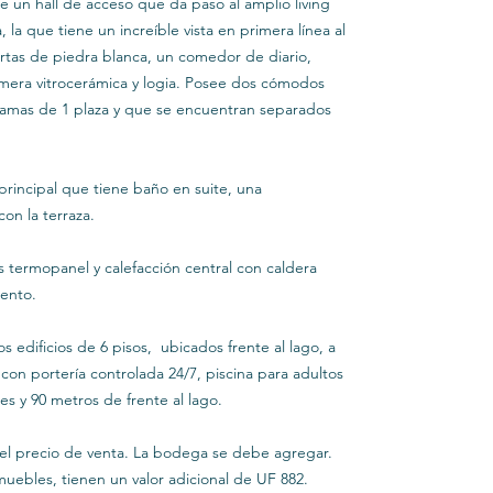
e un hall de acceso que da paso al amplio living
la que tiene un increíble vista en primera línea al
ertas de piedra blanca, un comedor de diario,
era vitrocerámica y logia. Posee dos cómodos
camas de 1 plaza y que se encuentran separados
 principal que tiene baño en suite, una
con la terraza.
termopanel y calefacción central con caldera
ento.
 edificios de 6 pisos, ubicados frente al lago, a
on portería controlada 24/7, piscina para adultos
nes y 90 metros de frente al lago.
 el precio de venta. La bodega se debe agregar.
muebles, tienen un valor adicional de UF 882.