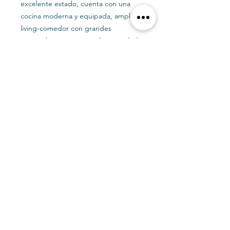
excelente estado, cuenta con una
cocina moderna y equipada, amplio
living-comedor con grandes
ventanales que otorgan luminosidad
natural y salida directa a una terraza y
patio posterior perfectos para
disfrutar al aire libre. Además,
dispone de patio de servicio y logia.
Una opción perfecta para quienes
buscan calidad de vida, buena
ubicación y una inversión segura en
Pucón.
Agenda tu visita y descubre esta gran
oportunidad.