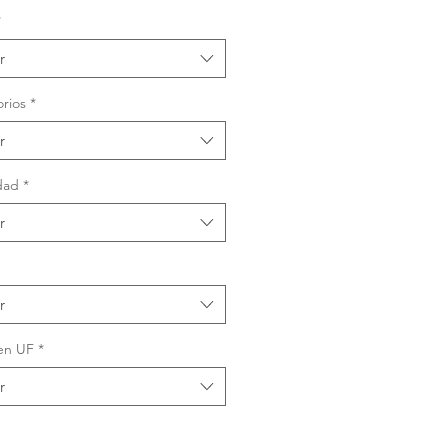
*
r
rios
*
r
dad
*
r
r
en UF
*
r