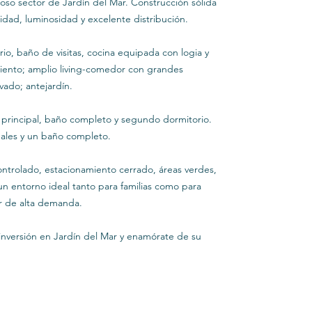
ioso sector de Jardín del Mar. Construcción sólida
dad, luminosidad y excelente distribución.
orio, baño de visitas, cocina equipada con logia y
iento; amplio living-comedor con grandes
vado; antejardín.
 principal, baño completo y segundo dormitorio.
onales y un baño completo.
ntrolado, estacionamiento cerrado, áreas verdes,
 un entorno ideal tanto para familias como para
or de alta demanda.
inversión en Jardín del Mar y enamórate de su