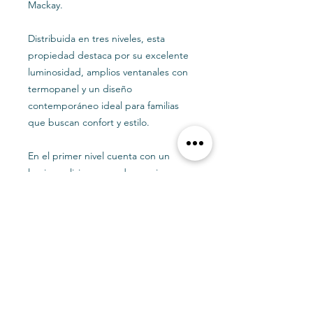
Mackay.
Distribuida en tres niveles, esta
propiedad destaca por su excelente
luminosidad, amplios ventanales con
termopanel y un diseño
contemporáneo ideal para familias
que buscan confort y estilo.
En el primer nivel cuenta con un
luminoso living-comedor, cocina
abierta moderna y completamente
equipada, con salida a un patio
trasero con bodega, perfecto para
disfrutar del aire libre.
Los dormitorios son amplios, con piso
flotante y grandes ventanales que
aportan calidez y luz natural.